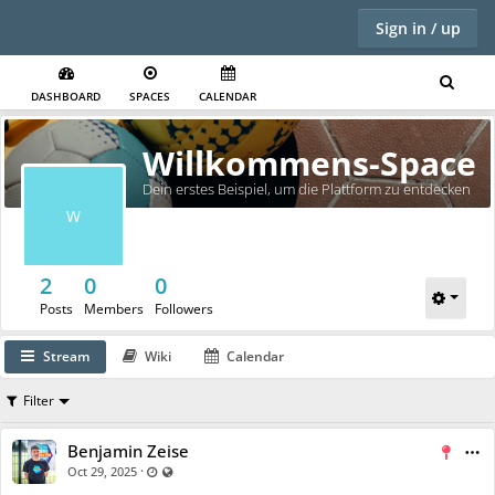
Sign in / up
DASHBOARD
SPACES
CALENDAR
Willkommens-Space
Dein erstes Beispiel, um die Plattform zu entdecken
W
2
0
0
Posts
Members
Followers
Stream
Wiki
Calendar
Filter
Benjamin Zeise
·
Last updated Oct 29, 2025 - 11:29 AM
Visible also to unregistered users
Oct 29, 2025